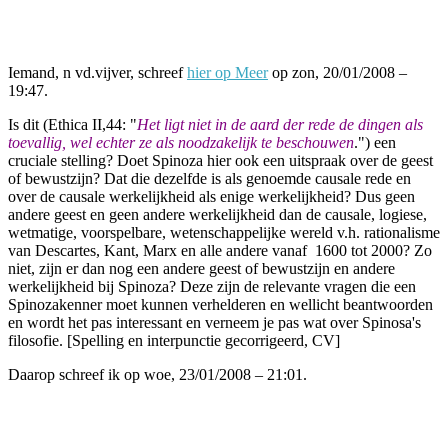
Facebook
Twitter
Pinterest
WhatsApp
Iemand, n vd.vijver, schreef
hier op Meer
op zon, 20/01/2008 –
19:47.
Is dit (Ethica II,44: "
Het ligt niet in de aard der rede de dingen als
toevallig, wel echter ze als noodzakelijk te beschouwen
.") een
cruciale stelling? Doet Spinoza hier ook een uitspraak over de geest
of bewustzijn? Dat die dezelfde is als genoemde causale rede en
over de causale werkelijkheid als enige werkelijkheid? Dus geen
andere geest en geen andere werkelijkheid dan de causale, logiese,
wetmatige, voorspelbare, wetenschappelijke wereld v.h. rationalisme
van Descartes, Kant, Marx en alle andere vanaf 1600 tot 2000? Zo
niet, zijn er dan nog een andere geest of bewustzijn en andere
werkelijkheid bij Spinoza? Deze zijn de relevante vragen die een
Spinozakenner moet kunnen verhelderen en wellicht beantwoorden
en wordt het pas interessant en verneem je pas wat over Spinosa's
filosofie. [Spelling en interpunctie gecorrigeerd, CV]
Daarop schreef ik op woe, 23/01/2008 – 21:01.