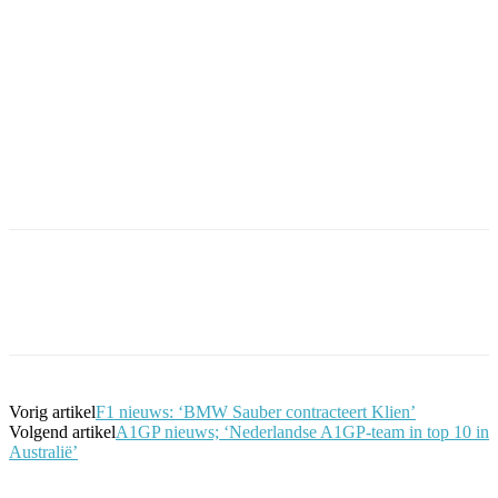
Facebook
Twitter
Pinterest
WhatsApp
Vorig artikel
F1 nieuws: ‘BMW Sauber contracteert Klien’
Volgend artikel
A1GP nieuws; ‘Nederlandse A1GP-team in top 10 in
Australië’