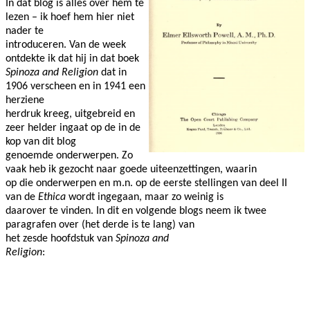
In dat blog is alles over hem te
lezen – ik hoef hem hier niet
nader te
introduceren. Van de week
ontdekte ik dat hij in dat boek
Spinoza and Religion
dat in
1906 verscheen en in 1941 een
herziene
herdruk kreeg, uitgebreid en
zeer helder ingaat op de in de
kop van dit blog
genoemde onderwerpen. Zo
vaak heb ik gezocht naar goede uiteenzettingen, waarin
op die onderwerpen en m.n. op de eerste stellingen van deel II
van de
Ethica
wordt ingegaan, maar zo weinig is
daarover te vinden. In dit en volgende blogs neem ik twee
paragrafen over (het derde is te lang) van
het zesde hoofdstuk van
Spinoza and
Religion
: