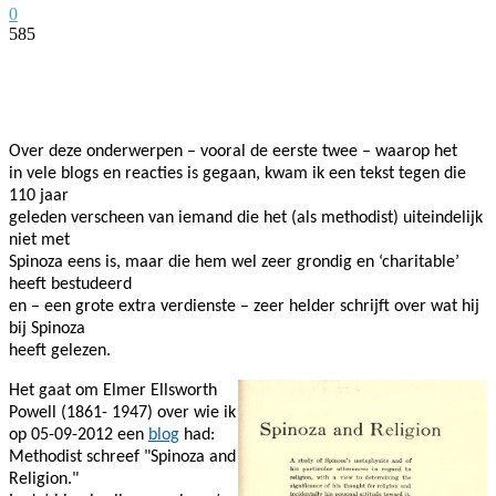
0
585
Facebook
Twitter
Pinterest
WhatsApp
Over deze onderwerpen – vooral de eerste twee – waarop het
in vele blogs en reacties is gegaan, kwam ik een tekst tegen die
110 jaar
geleden verscheen van iemand die het (als methodist) uiteindelijk
niet met
Spinoza eens is, maar die hem wel zeer grondig en ‘charitable’
heeft bestudeerd
en – een grote extra verdienste – zeer helder schrijft over wat hij
bij Spinoza
heeft gelezen.
Het gaat om Elmer Ellsworth
Powell (1861- 1947) over wie ik
op 05-09-2012 een
blog
had:
Methodist schreef "Spinoza and
Religion."