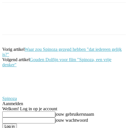
Facebook
Twitter
Pinterest
WhatsApp
Vorig artikel
Waar zou Spinoza gezegd hebben "dat iedereen gelijk
is?"
Volgend artikel
Gouden Dolfijn voor film "Spinoza, een vrije
denker"
Spinoza
Aanmelden
Welkom! Log in op je account
jouw gebruikersnaam
jouw wachtwoord