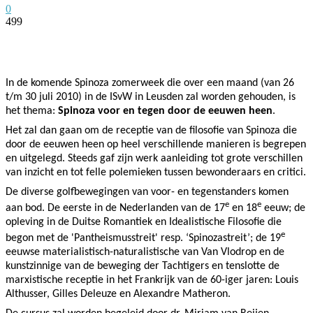
0
499
Facebook
Twitter
Pinterest
WhatsApp
In de komende Spinoza zomerweek die over een maand (van 26
t/m 30 juli 2010) in de ISvW in Leusden zal worden gehouden, is
het thema:
Spinoza voor en tegen door de eeuwen heen
.
Het zal dan gaan om de receptie van de filosofie van Spinoza die
door de eeuwen heen op heel verschillende manieren is begrepen
en uitgelegd. Steeds gaf zijn werk aanleiding tot grote verschillen
van inzicht en tot felle polemieken tussen bewonderaars en critici.
De diverse golfbewegingen van voor- en tegenstanders komen
e
e
aan bod. De eerste in de Nederlanden van de 17
en 18
eeuw; de
opleving in de Duitse Romantiek en Idealistische Filosofie die
e
begon met de 'Pantheismusstreit' resp. ‘Spinozastreit’; de 19
eeuwse materialistisch-naturalistische van Van Vlodrop en de
kunstzinnige van de beweging der Tachtigers en tenslotte de
marxistische receptie in het Frankrijk van de 60-iger jaren: Louis
Althusser, Gilles Deleuze en Alexandre Matheron.