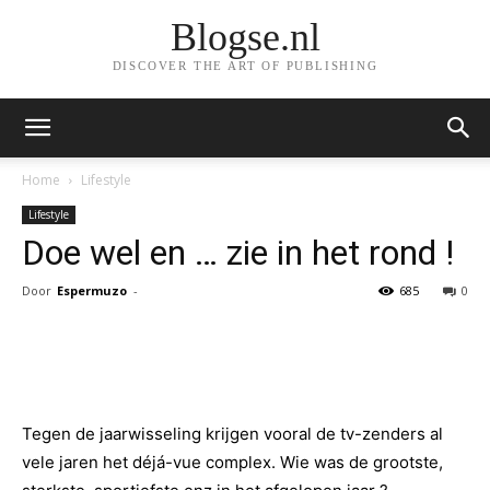
Blogse.nl
DISCOVER THE ART OF PUBLISHING
Home
Lifestyle
Lifestyle
Doe wel en … zie in het rond !
Door
Espermuzo
-
685
0
Facebook
Twitter
Pinterest
Tegen de jaarwisseling krijgen vooral de tv-zenders al
vele jaren het déjá-vue complex. Wie was de grootste,