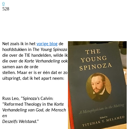
0
528
Facebook
Twitter
Pinterest
WhatsApp
Net zoals ik in het
vorige blog
de
hoofdstukken in
The Young Spinoza
die over de TIE handelden, wilde ik
die over de
Korte Verhandeling
ook
samen aan de orde
stellen. Maar er is er één dat er zo
uitspringt, dat ik het apart neem:
Russ Leo, “Spinoza’s Calvin:
“Reformed Theology in the
Korte
Verhandeling van God, de Mensch
en
Deszelfs Welstand
.”