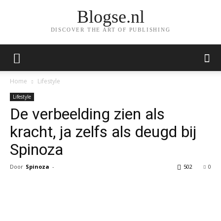
Blogse.nl
DISCOVER THE ART OF PUBLISHING
Home
Lifestyle
Lifestyle
De verbeelding zien als
kracht, ja zelfs als deugd bij
Spinoza
Door
Spinoza
-
502
0
Facebook
Twitter
Pinterest
Wh