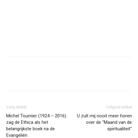
Facebook
Twitter
Pinterest
Wh
Vorig artikel
Volgend artikel
Michel Tournier (1924 – 2016)
U zult mij nooit meer horen
zag de Ethica als het
over de "Maand van de
belangrijkste boek na de
spiritualiteit"
Evangeliën