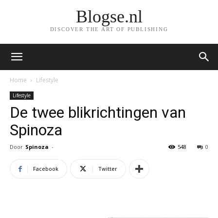
Blogse.nl
DISCOVER THE ART OF PUBLISHING
Home
Lifestyle
Lifestyle
De twee blikrichtingen van
Spinoza
Door
Spinoza
-
548
0
Facebook
Twitter