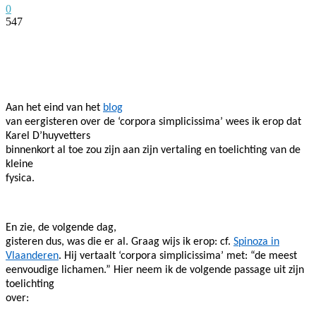
0
547
Facebook
Twitter
Pinterest
WhatsApp
Aan het eind van het
blog
van eergisteren over de ‘corpora simplicissima’ wees ik erop dat
Karel D’huyvetters
binnenkort al toe zou zijn aan zijn vertaling en toelichting van de
kleine
fysica.
En zie, de volgende dag,
gisteren dus, was die er al. Graag wijs ik erop: cf.
Spinoza in
Vlaanderen
. Hij vertaalt ‘corpora simplicissima’ met: “de meest
eenvoudige lichamen.” Hier neem ik de volgende passage uit zijn
toelichting
over: