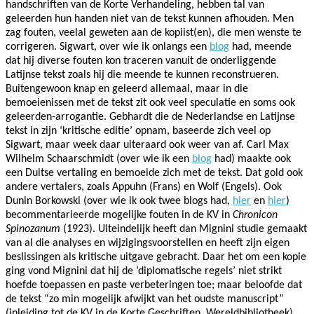
handschriften van de Korte Verhandeling, hebben tal van
geleerden hun handen niet van de tekst kunnen afhouden. Men
zag fouten, veelal geweten aan de kopiist(en), die men wenste te
corrigeren. Sigwart, over wie ik onlangs een
blog
had, meende
dat hij diverse fouten kon traceren vanuit de onderliggende
Latijnse tekst zoals hij die meende te kunnen reconstrueren.
Buitengewoon knap en geleerd allemaal, maar in die
bemoeienissen met de tekst zit ook veel speculatie en soms ook
geleerden-arrogantie. Gebhardt die de Nederlandse en Latijnse
tekst in zijn ‘kritische editie’ opnam, baseerde zich veel op
Sigwart, maar week daar uiteraard ook weer van af. Carl Max
Wilhelm Schaarschmidt (over wie ik een
blog
had) maakte ook
een Duitse vertaling en bemoeide zich met de tekst. Dat gold ook
andere vertalers, zoals Appuhn (Frans) en Wolf (Engels). Ook
Dunin Borkowski (over wie ik ook twee blogs had,
hier
en
hier
)
becommentarieerde mogelijke fouten in de KV in
Chronicon
Spinozanum
(1923). Uiteindelijk heeft dan Mignini studie gemaakt
van al die analyses en wijzigingsvoorstellen en heeft zijn eigen
beslissingen als kritische uitgave gebracht. Daar het om een kopie
ging vond Mignini dat hij de ‘diplomatische regels’ niet strikt
hoefde toepassen en paste verbeteringen toe; maar beloofde dat
de tekst “zo min mogelijk afwijkt van het oudste manuscript”
(inleiding tot de KV in de Korte Geschriften, Wereldbibliotheek).