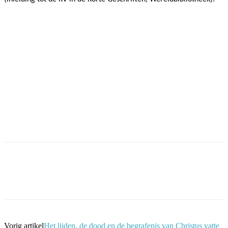
Facebook
Twitter
Pinterest
WhatsApp
Vorig artikel
Het lijden, de dood en de begrafenis van Christus vatte