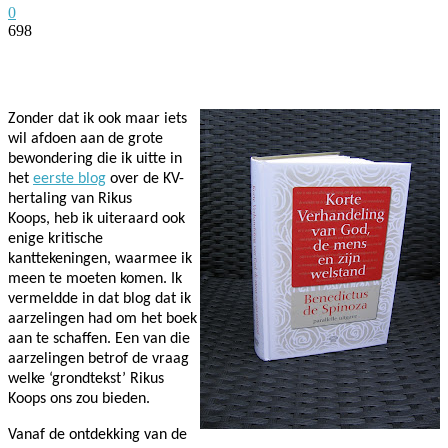
0
698
Facebook
Twitter
Pinterest
WhatsApp
Zonder dat ik ook maar iets
wil afdoen aan de grote
bewondering die ik uitte in
het
eerste blog
over de KV-
hertaling van Rikus
Koops, heb ik uiteraard ook
enige kritische
kanttekeningen, waarmee ik
meen te moeten komen. Ik
vermeldde in dat blog dat ik
aarzelingen had om het boek
aan te schaffen. Een van die
aarzelingen betrof de vraag
welke ‘grondtekst’ Rikus
Koops ons zou bieden.
Vanaf de ontdekking van de