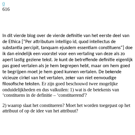
0
616
Facebook
Twitter
Pinterest
WhatsApp
In dit vierde blog over de vierde definitie van het eerste deel van
de Ethica [“Per attributum intelligo id, quod intellectus de
substantia percipit, tanquam ejusdem essentiam constituens“] doe
ik dan eindelijk een voorstel voor een vertaling van deze als zo
apert lastig geziene tekst. J
e kunt de betreffende definitie eigenlijk
pas goed vertalen als je hem begrepen hebt, maar om hem goed
te begrijpen moet je hem goed kunnen vertalen. De bekende
vicieuze cirkel van het vertalen, zeker van niet eenvoudige
Er zijn goed beschouwd twee mogelijke
filosofische teksten.
onduidelijkheden en dus valkuilen:
1) wat is de betekenis van
‘constituens in de definitie – ‘constituerend'?
2) waarop slaat het constitueren? Moet het worden toegepast op het
attribuut of op de idee van het attribuut?