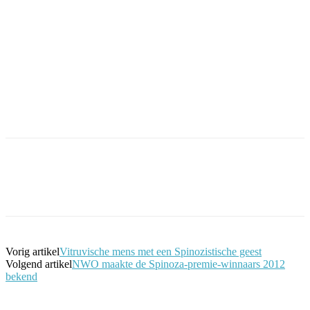
Facebook
Twitter
Pinterest
WhatsApp
Vorig artikel
Vitruvische mens met een Spinozistische geest
Volgend artikel
NWO maakte de Spinoza-premie-winnaars 2012
bekend