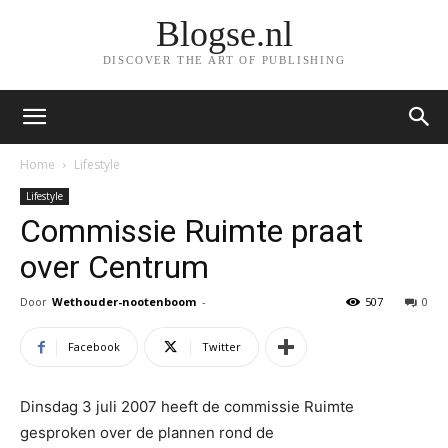
Blogse.nl
DISCOVER THE ART OF PUBLISHING
Home
Lifestyle
Lifestyle
Commissie Ruimte praat
over Centrum
Door
Wethouder-nootenboom
-
507
0
Facebook
Twitter
Dinsdag 3 juli 2007 heeft de commissie Ruimte
gesproken over de plannen rond de