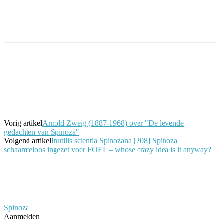
Facebook
Twitter
Pinterest
WhatsApp
Vorig artikel
Arnold Zweig (1887-1968) over "De levende
gedachten van Spinoza"
Volgend artikel
Inutilis scientia Spinozana [208] Spinoza
schaamteloos ingezet voor FOEL – whose crazy idea is it anyway?
Spinoza
Aanmelden