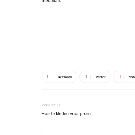
meubilair."
Facebook
Twitter
Pint
Vorig artikel
Hoe te kleden voor prom