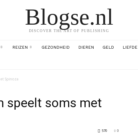
Blogse.nl
DISCOVER THE ART OF PUBLISHING
REIZEN
GEZONDHEID
DIEREN
GELD
LIEFDE
et Spinoza
 speelt soms met
570
0