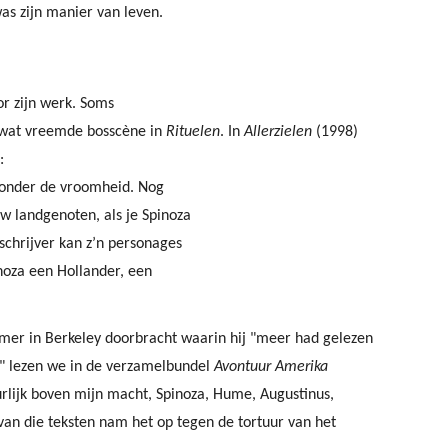
 was zijn manier van leven.
r zijn werk. Soms
n wat vreemde bosscène in
Rituelen
. In
Allerzielen
(1998)
:
r zonder de vroomheid. Nog
w landgenoten, als je Spinoza
schrijver kan z’n personages
inoza een Hollander, een
er in Berkeley doorbracht waarin hij "meer had gelezen
n," lezen we in de verzamelbundel
Avontuur Amerika
urlijk boven mijn macht, Spinoza, Hume, Augustinus,
van die teksten nam het op tegen de tortuur van het