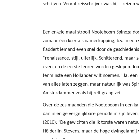
schrijven. Vooral reisschrijver was hij – reizen
Een enkele maal strooit Nooteboom Spinoza doo
zomaar één keer als namedropping, b.v. in ee
fladdert iemand even snel door de geschiedenis
“renaissance, stijl, uiterlijk. Schitterend, maa
even, en de eerste lenzen worden geslepen. Jou
tenminste een Hollander wilt noemen." Ja, een 
van alles laten zeggen, maar natuurlijk was Sp
Amsterdammer zoals hij zelf graag zei.
Over de zes maanden die Nooteboom in een kam
dan in enige vergelijkbare periode in zijn leve
(2010): "De gewichten die ik torste waren natu
Hölderlin, Stevens, maar de hoge dwingelandij 