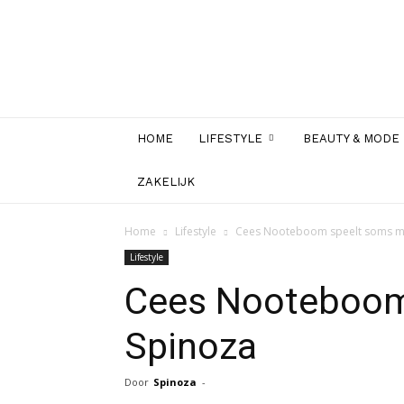
HOME
LIFESTYLE
BEAUTY & MODE
ZAKELIJK
Home
Lifestyle
Cees Nooteboom speelt soms m
Lifestyle
Cees Nooteboom
Spinoza
Door
Spinoza
-