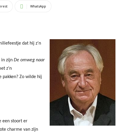
erest
WhatsApp
liefeestje dat hij z’n
in zijn
De omweg naar
et z’n
e pakken? Zo wilde hij
 een stoort er
rote charme van zijn