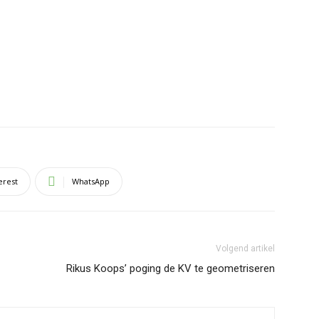
erest
WhatsApp
Volgend artikel
Rikus Koops’ poging de KV te geometriseren