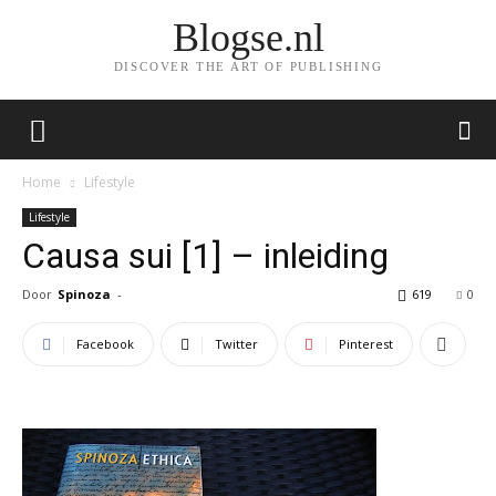
Blogse.nl
DISCOVER THE ART OF PUBLISHING
Home
Lifestyle
Lifestyle
Causa sui [1] – inleiding
Door
Spinoza
-
619
0
Facebook
Twitter
Pinterest