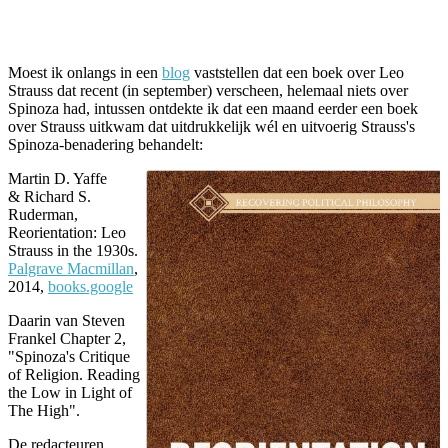
Facebook
Twitter
Pinterest
WhatsApp
Moest ik onlangs in een
blog
vaststellen dat een boek over Leo
Strauss dat recent (in september) verscheen, helemaal niets over
Spinoza had, intussen ontdekte ik dat een maand eerder een boek
over Strauss uitkwam dat uitdrukkelijk wél en uitvoerig Strauss's
Spinoza-benadering behandelt:
Martin D. Yaffe
& Richard S.
Ruderman,
Reorientation: Leo
Strauss in the 1930s.
Palgrave Macmillan
,
2014,
books.google
Daarin van Steven
Frankel Chapter 2,
"Spinoza's Critique
of Religion. Reading
the Low in Light of
The High".
De redacteuren