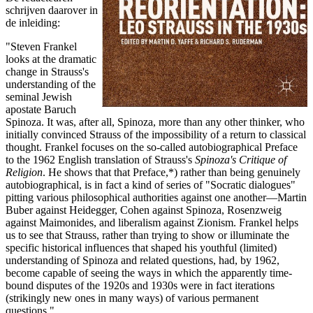
schrijven daarover in
de inleiding:
"Steven Frankel
looks at the dramatic
change in Strauss's
understanding of the
seminal Jewish
apostate Baruch
Spinoza. It was, after all, Spinoza, more than any other thinker, who
initially convinced Strauss of the impossibility of a return to classical
thought. Frankel focuses on the so-called autobiographical Preface
to the 1962 English translation of Strauss's
Spinoza's Critique of
Religion
. He shows that that Preface,*) rather than being genuinely
autobiographical, is in fact a kind of series of "Socratic dialogues"
pitting various philosophical authorities against one another—Martin
Buber against Heidegger, Cohen against Spinoza, Rosenzweig
against Maimonides, and liberalism against Zionism. Frankel helps
us to see that Strauss, rather than trying to show or illuminate the
specific historical influences that shaped his youthful (limited)
understanding of Spinoza and related questions, had, by 1962,
become capable of seeing the ways in which the apparently time-
bound disputes of the 1920s and 1930s were in fact iterations
(strikingly new ones in many ways) of various permanent
questions."