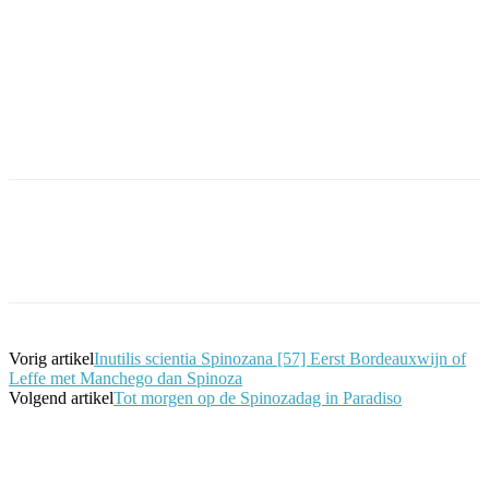
Facebook
Twitter
Pinterest
WhatsApp
Vorig artikel
Inutilis scientia Spinozana [57] Eerst Bordeauxwijn of
Leffe met Manchego dan Spinoza
Volgend artikel
Tot morgen op de Spinozadag in Paradiso