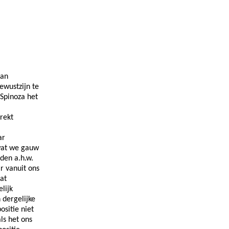
kan
ewustzijn te
 Spinoza het
trekt
ar
wat we gauw
den a.h.w.
r vanuit ons
aat
lijk
 dergelijke
ositie niet
als het ons