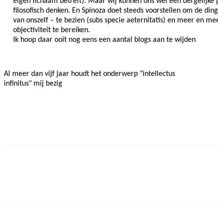
eigen lichaam betreft). Maar wij kunnen ons wel een dergelijke p
filosofisch denken. En Spinoza doet steeds voorstellen om de ding
van onszelf – te bezien (subs specie aeternitatis) en meer en me
objectiviteit te bereiken.
Ik hoop daar ooit nog eens een aantal blogs aan te wijden
Al meer dan vijf jaar houdt het onderwerp "intellectus
infinitus" mij bezig
Facebook
Twitter
Pinterest
WhatsApp