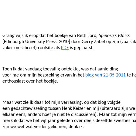
Facebook
Twitter
Pinterest
WhatsApp
Spinoza’s Ethics
Graag wijs ik erop dat het boekje van Beth Lord,
[Edinburgh University Press, 2010] door Gerry Zabel op zijn (zoals i
vaker omschreef) roofsite als
PDF
is geplaatst.
Toen ik dat vandaag toevallig ontdekte, was dat aanleiding
voor me om mijn bespreking ervan in het
blog van 21-05-2011
te he
enthousiast over het boekje.
Maar wat zie ik daar tot mijn verrassing: op dat blog volgde
een gedachtewisseling tussen Henk Keizer en mij (uiteraard zijn we
elkaar eens, anders hoef je niet te discussiëren). Maar tot mijn ver
merk ik dat we het vijf jaar geleden over deels dezelfde kwesties h
zijn we wel wat verder gekomen, denk ik.