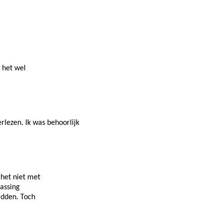
k het wel
rlezen. Ik was behoorlijk
 het niet met
rassing
adden. Toch