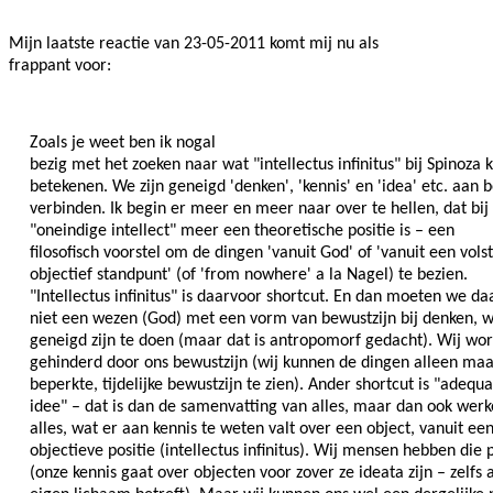
Mijn laatste reactie van 23-05-2011 komt mij nu als
frappant voor:
Zoals je weet ben ik nogal
bezig met het zoeken naar wat "intellectus infinitus" bij Spinoza 
betekenen. We zijn geneigd 'denken', 'kennis' en 'idea' etc. aan b
verbinden. Ik begin er meer en meer naar over te hellen, dat bij
"oneindige intellect" meer een theoretische positie is – een
filosofisch voorstel om de dingen 'vanuit God' of 'vanuit een vols
objectief standpunt' (of 'from nowhere' a la Nagel) te bezien.
"Intellectus infinitus" is daarvoor shortcut. En dan moeten we da
niet een wezen (God) met een vorm van bewustzijn bij denken, 
geneigd zijn te doen (maar dat is antropomorf gedacht). Wij wor
gehinderd door ons bewustzijn (wij kunnen de dingen alleen maa
beperkte, tijdelijke bewustzijn te zien). Ander shortcut is "adequ
idee" – dat is dan de samenvatting van alles, maar dan ook werke
alles, wat er aan kennis te weten valt over een object, vanuit een
objectieve positie (intellectus infinitus). Wij mensen hebben die p
(onze kennis gaat over objecten voor zover ze ideata zijn – zelfs 