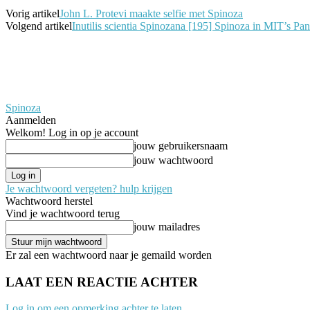
Vorig artikel
John L. Protevi maakte selfie met Spinoza
Volgend artikel
Inutilis scientia Spinozana [195] Spinoza in MIT’s Pa
Spinoza
Aanmelden
Welkom! Log in op je account
jouw gebruikersnaam
jouw wachtwoord
Je wachtwoord vergeten? hulp krijgen
Wachtwoord herstel
Vind je wachtwoord terug
jouw mailadres
Er zal een wachtwoord naar je gemaild worden
LAAT EEN REACTIE ACHTER
Log in om een opmerking achter te laten