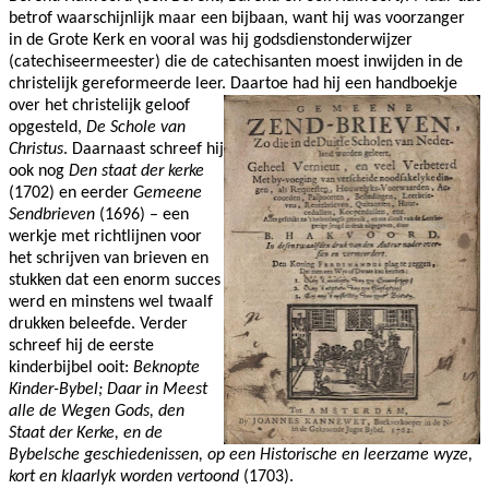
betrof waarschijnlijk maar een bijbaan, want hij was voorzanger
in de Grote Kerk en vooral was hij godsdienstonderwijzer
(catechiseermeester) die de catechisanten moest inwijden in de
christelijk gereformeerde leer. Daartoe had hij een handboekje
over
het christelijk geloof
opgesteld,
De Schole van
Christus
. Daarnaast schreef hij
ook nog
Den staat der kerke
(1702) en eerder
Gemeene
Sendbrieven
(1696) – een
werkje met richtlijnen voor
het schrijven van brieven en
stukken dat een enorm succes
werd en minstens wel twaalf
drukken beleefde. Verder
schreef hij de eerste
kinderbijbel ooit:
Beknopte
Kinder-Bybel; Daar in Meest
alle de Wegen Gods, den
Staat der Kerke, en de
Bybelsche geschiedenissen, op een Historische en leerzame wyze,
kort en klaarlyk worden vertoond
(1703).