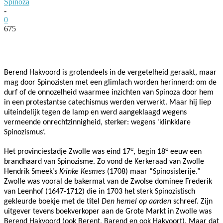
Spinoza
-
0
675
Facebook
Twitter
Pinterest
WhatsApp
Berend Hakvoord is grotendeels in de vergetelheid geraakt, maar
mag door Spinozisten met een glimlach worden herinnerd: om de
durf of de onnozelheid waarmee inzichten van Spinoza door hem
in een protestantse catechismus werden verwerkt. Maar hij liep
uiteindelijk tegen de lamp en werd aangeklaagd
wegens
vermeende onrechtzinnigheid, sterker: wegens 'klinkklare
Spinozismus’.
e
e
Het provinciestadje Zwolle was eind 17
, begin 18
eeuw een
brandhaard van Spinozisme.
Zo vond de Kerkeraad van Zwolle
Hendrik Smeek’s
Krinke Kesmes
(1708) maar “Spinosisterije.”
Zwolle
was vooral de bakermat van de Zwolse dominee Frederik
van Leenhof (1647-1712) die in 1703 het sterk Spinozistisch
gekleurde boekje met de titel
Den hemel op aarden
schreef. Zijn
uitgever tevens boekverkoper aan de Grote Markt in Zwolle was
Berend Hakvoord (ook Berent, Barend en ook Hakvoort). Maar dat