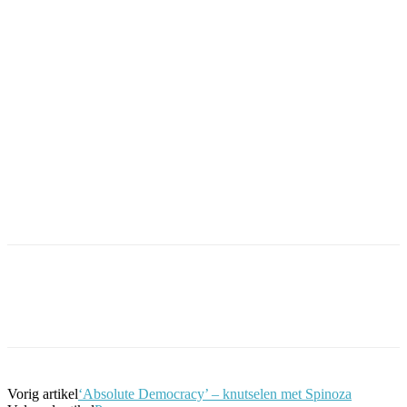
Facebook
Twitter
Pinterest
WhatsApp
Vorig artikel
‘Absolute Democracy’ – knutselen met Spinoza