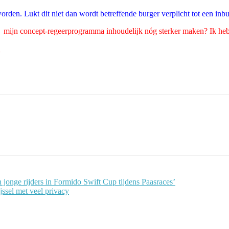
orden. Lukt dit niet dan wordt betreffende burger verplicht tot een inb
ie mijn concept-regeerprogramma inhoudelijk nóg sterker maken?
Ik he
jonge rijders in Formido Swift Cup tijdens Paasraces’
ssel met veel privacy