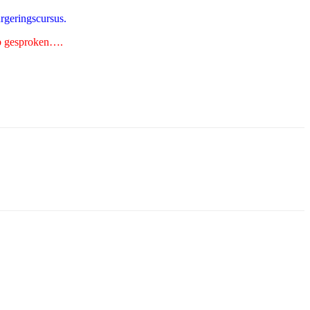
urgeringscursus.
b gesproken….