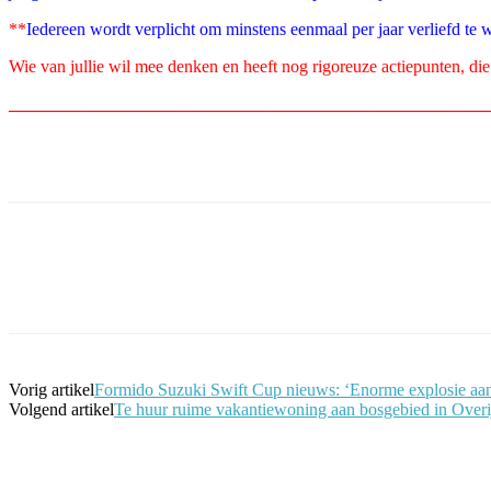
**
Iedereen wordt verplicht om minstens eenmaal per jaar verliefd te w
Wie van jullie wil mee denken en heeft nog rigoreuze actiepunten, d
_______________________________________________________
Facebook
Twitter
Pinterest
WhatsApp
Vorig artikel
Formido Suzuki Swift Cup nieuws: ‘Enorme explosie aan 
Volgend artikel
Te huur ruime vakantiewoning aan bosgebied in Overij