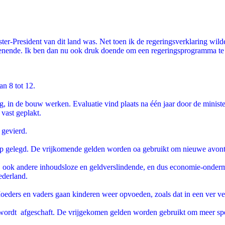
ter-President van dit land was. Net toen ik de regeringsverklaring wil
kenende. Ik ben dan nu ook druk doende om een regeringsprogramma te 
an 8 tot 12.
, in de bouw werken. Evaluatie vind plaats na één jaar door de minist
vast geplakt.
 gevierd.
op gelegd. De vrijkomende gelden worden oa gebruikt om nieuwe avontur
ook andere inhoudsloze en geldverslindende, en dus economie-ondermijn
ederland.
oeders en vaders gaan kinderen weer opvoeden, zoals dat in een ver ve
 wordt afgeschaft. De vrijgekomen gelden worden gebruikt om meer sp