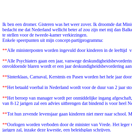
Facebook
Twitter
Pinterest
WhatsApp
Ik ben een dromer. Gisteren was het weer zover. Ik droomde dat
Minis
bedacht me dat Nederland wellicht beter af zou zijn met mij dan Bal
te stellen voor de tweede-kamer verkiezingen.
Enkele speerpunten uit mijn concept-partijprogramma:
**
Alle ministerposten worden ingevuld door kinderen in de leeftijd v
**
Alle Psychiaters gaan een jaar, vanwege deskundigheidsbevordering
onvoldoende blaren wordt er een jaar deskundigheidsbevordering aan 
**
Sinterklaas, Carnaval, Kerstmis en Pasen worden het hele jaar door
**
Het betaald voerbal in Nederland wordt voor de duur van 2 jaar st
**
Het beroep van manager wordt per onmiddelijke ingang afgeschaft, 
van 8-12 jarigen zal een advies uitbrengen dat bindend is voor heel N
**
Tot hun zevende levensjaar gaan kinderen niet meer naar school. M
**
Oorlogen worden verboden door de minister van Vrede. Het leger
jarigen zal, inzake deze kwestie, een beleidsplan schrijven.