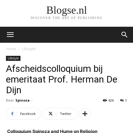
Blogse.nl
DISCOVER THE ART OF PUBLISHING
Home
Lifestyle
Lifestyle
Afscheidscolloquium bij
emeritaat Prof. Herman De
Dijn
Door
Spinoza
-
626
0
Facebook
Twitter
Colloquium Spinoza and Hume on Religion