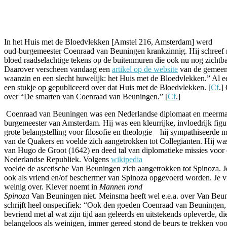
Facebook
Twitter
Pinterest
WhatsApp
In het Huis met de Bloedvlekken [Amstel 216, Amsterdam] werd
oud-burgemeester Coenraad van Beuningen krankzinnig. Hij schreef m
bloed raadselachtige tekens op de buitenmuren die ook nu nog zichtba
Daarover verscheen vandaag een
artikel op de website
van de gemeen
waanzin en een slecht huwelijk: het Huis met de Bloedvlekken.” Al e
een stukje op gepubliceerd over dat Huis met de Bloedvlekken. [
Cf
.]
over “De smarten van Coenraad van Beuningen.” [
Cf
.]
Coenraad van Beuningen was een Nederlandse diplomaat en meerma
burgemeester van Amsterdam. Hij was een kleurrijke, invloedrijk figu
grote belangstelling voor filosofie en theologie – hij sympathiseerde 
van de Quakers en voelde zich aangetrokken tot Collegianten. Hij was
van Hugo de Groot (1642) en deed tal van diplomatieke missies voor
Nederlandse Republiek. Volgens
wikipedia
voelde de ascetische Van Beuningen zich aangetrokken tot Spinoza. J
ook als vriend en/of beschermer van Spinoza opgevoerd worden. Je vi
weinig over. Klever noemt in
Mannen rond
Spinoza
Van Beuningen niet. Meinsma heeft wel e.e.a. over Van Beu
schrijft heel onspecifiek: “Ook den goeden Coenraad van Beuningen
bevriend met al wat zijn tijd aan geleerds en uitstekends opleverde, di
belangeloos als weinigen, immer gereed stond de beurs te trekken vo