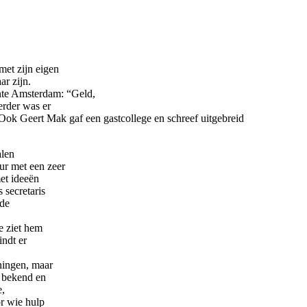
et zijn eigen
ar zijn.
te Amsterdam: “Geld,
erder was er
 Ook Geert Mak gaf een gastcollege en schreef uitgebreid
len
ur met een zeer
met ideeën
 secretaris
 de
e ziet hem
ndt er
ningen, maar
, bekend en
e,
or wie hulp