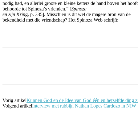
nodig had, en allerlei groote en kleine ketters de hand boven het hoofd
behoorde tot Spinoza’s vrienden.” [
Spinoza
en zijn Krin
g, p. 335]. Misschien is dit wel de magere bron van de
bekendheid met die vriendschap? Het Spinoza Web schrijft:
Facebook
Twitter
Pinterest
WhatsApp
Vorig artikel
Kunnen God en de Idee van God één en hetzelfde ding z
Volgend artikel
Interview met rabbijn Nathan Lopes Cardozo in NIW