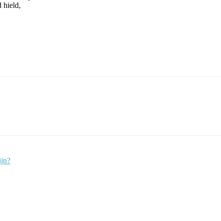
 hield,
ijn?