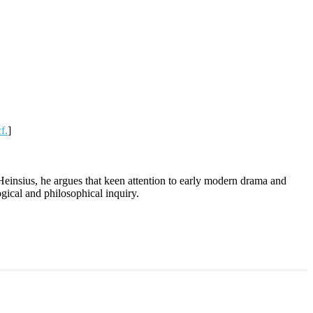
cf.
]
Heinsius, he argues that keen attention to early modern drama and
ogical and philosophical inquiry.