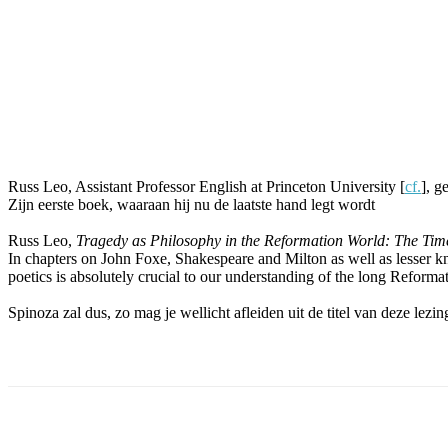
Facebook
Twitter
Pinterest
WhatsApp
Russ Leo, Assistant Professor English at Princeton University [
cf.
], g
Zijn eerste boek, waaraan hij nu de laatste hand legt wordt
Russ Leo,
Tragedy as Philosophy in the Reformation World: The Tim
In chapters on John Foxe, Shakespeare and Milton as well as lesser k
poetics is absolutely crucial to our understanding of the long Reformati
Spinoza zal dus, zo mag je wellicht afleiden uit de titel van deze le