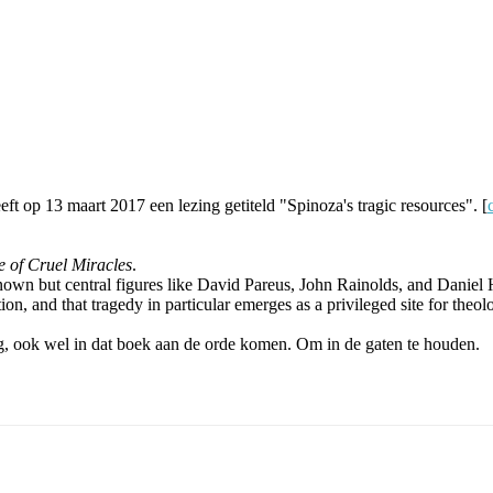
eeft op 13 maart 2017 een lezing getiteld "Spinoza's tragic resources". [
e of Cruel Miracles
.
nown but central figures like David Pareus, John Rainolds, and Daniel 
on, and that tragedy in particular emerges as a privileged site for theol
zing, ook wel in dat boek aan de orde komen. Om in de gaten te houden.