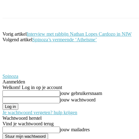
Facebook
Twitter
Pinterest
WhatsApp
Vorig artikel
Interview met rabbijn Nathan Lopes Cardozo in NIW
Volgend artikel
Spinoza’s vermeende ‘Atheïsme’
Spinoza
Aanmelden
Welkom! Log in op je account
jouw gebruikersnaam
jouw wachtwoord
Je wachtwoord vergeten? hulp krijgen
Wachtwoord herstel
Vind je wachtwoord terug
jouw mailadres