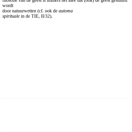
filosofie van de geest is immers het idee dat (ook) de geest gestuurd
wordt
door natuurwetten (cf. ook de
automa
spirituale
in de TIE, II/32).
Facebook
Twitter
Pinterest
WhatsApp