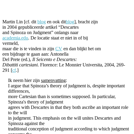
Facebook
Twitter
Pinterest
WhatsApp
Martin Lin [cf. dit
blog
en ook dit
blog
], bracht zijn
in 2004 gepubliceerde artikel “Descartes
and Spinoza on Judgment” onlangs naar
academia.edu
. De locatie staat er niet in of bij
vermeld,
maar die is te vinden in zijn
CV
en dan blijkt het om
een bijdrage te gaan aan: Antonella
Del Prete (ed.),
Il Seicento e Descartes:
Dibattiti cartesiani
. Florence: Le Monnier Universita, 2004, 269-
291 [
cf
.]
Ik neem hier zijn
samenvatting
:
I argue that Spinoza’s theory of judgment is, despite important
differences,
more Cartesian than is sometimes supposed. In particular,
Spinoza's theory of judgment
agrees with Descartes in that they both ascribe an important role
to the will
in judgment. This emphasis on the will unites Descartes and
Spinoza against the
traditional conception of judgment according to which judgment