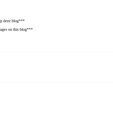
 op deze blog***
sages on this blog***