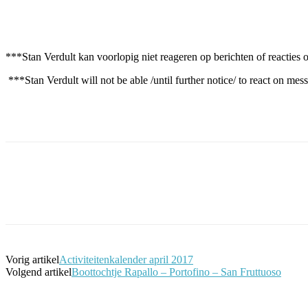
Facebook
Twitter
Pinterest
WhatsApp
***Stan Verdult kan voorlopig niet reageren op berichten of reacties
***Stan Verdult will not be able /until further notice/ to react on mes
Facebook
Twitter
Pinterest
WhatsApp
Vorig artikel
Activiteitenkalender april 2017
Volgend artikel
Boottochtje Rapallo – Portofino – San Fruttuoso