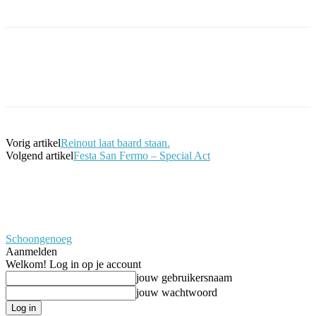
Facebook
Twitter
Pinterest
WhatsApp
Vorig artikel
Reinout laat baard staan.
Volgend artikel
Festa San Fermo – Special Act
Schoongenoeg
Aanmelden
Welkom! Log in op je account
jouw gebruikersnaam
jouw wachtwoord