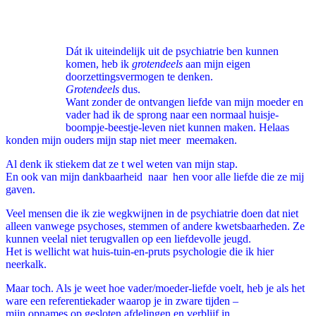
Facebook
Twitter
Pinterest
WhatsApp
Dát ik uiteindelijk uit de psychiatrie ben kunnen
komen, heb ik
grotendeels
aan mijn eigen
doorzettingsvermogen te denken.
Grotendeels
dus.
Want zonder de ontvangen liefde van mijn moeder en
vader had ik de sprong naar een normaal huisje-
boompje-beestje-leven niet kunnen maken. Helaas
konden mijn ouders mijn stap niet meer meemaken.
Al denk ik stiekem dat ze t wel weten van mijn stap.
En ook van mijn dankbaarheid naar hen voor alle liefde die ze mij
gaven.
Veel mensen die ik zie wegkwijnen in de psychiatrie doen dat niet
alleen vanwege psychoses, stemmen of andere kwetsbaarheden. Ze
kunnen veelal niet terugvallen op een liefdevolle jeugd.
Het is wellicht wat huis-tuin-en-pruts psychologie die ik hier
neerkalk.
Maar toch. Als je weet hoe vader/moeder-liefde voelt, heb je als het
ware een referentiekader waarop je in zware tijden –
mijn opnames op gesloten afdelingen en verblijf in