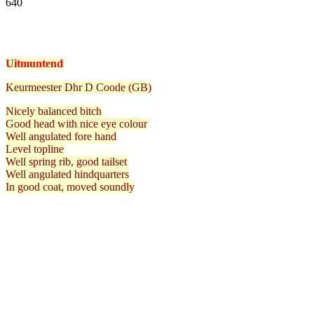
640
Facebook
Twitter
Pinterest
WhatsApp
Uitmuntend
Keurmeester Dhr D Coode (GB)
Nicely balanced bitch
Good head with nice eye colour
Well angulated fore hand
Level topline
Well spring rib, good tailset
Well angulated hindquarters
In good coat, moved soundly