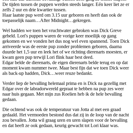
De tijden tussen de puppen werden steeds langer. Eén keer liet ze er
zelfs 2 uur en drie kwartier tussen.
Haar laatste pup werd om 3.15 uur geboren en heeft dan ook de
toepasselijk naam…After Midnight…gekregen.
Wel hadden we toen het vruchtwater gebroken was Dick Greve
gebeld. Lori's puppen waren de vorige keer moeilijk op gang
gekomen en we vonden het dus nog wel even spannend. Toen Dick
arriveerde was de eerste pup zonder problemen geboren, daarna
duurde het 1,5 uur en leek het of we richting dierenarts moesten, er
kwam geen pup terwijl Lori flink haar best deed.
Edgar belde de dierenarts, de eigen dierenarts belde terug en op dat
moment kwam nummer twee. Maar best fijn dat we toen Dick weer
als back-up hadden, Dick…weer reuze bedankt.
Verder liep de bevalling helemaal prima en is Dick na gezellig met
Edgar over de labradorwereld gepraat te hebben na pup zes weer
naar huis gegaan. Met mijn zus Roelien heb ik de hele bevalling
gedaan.
Die ochtend was ook de temperatuur van Jotta al met een graad
gedaald. Het vermoeden bestond dus dat zij in de loop van de nacht
zou bevallen. Jotta wil graag uren en uren slapen voor de bevalling
en dat heeft ze ook gedaan, keurig gewacht tot Lori klaar was.