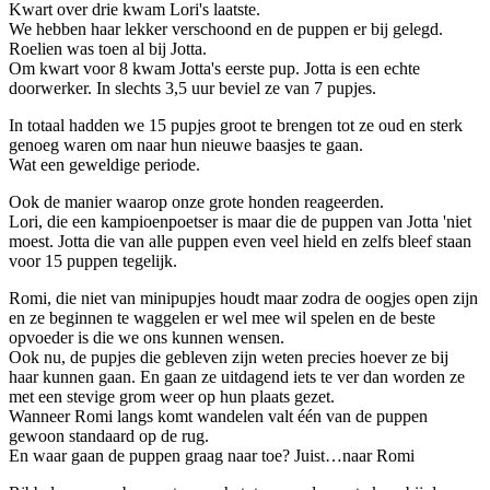
Kwart over drie kwam Lori's laatste.
We hebben haar lekker verschoond en de puppen er bij gelegd.
Roelien was toen al bij Jotta.
Om kwart voor 8 kwam Jotta's eerste pup. Jotta is een echte
doorwerker. In slechts 3,5 uur beviel ze van 7 pupjes.
In totaal hadden we 15 pupjes groot te brengen tot ze oud en sterk
genoeg waren om naar hun nieuwe baasjes te gaan.
Wat een geweldige periode.
Ook de manier waarop onze grote honden reageerden.
Lori, die een kampioenpoetser is maar die de puppen van Jotta 'niet
moest. Jotta die van alle puppen even veel hield en zelfs bleef staan
voor 15 puppen tegelijk.
Romi, die niet van minipupjes houdt maar zodra de oogjes open zijn
en ze beginnen te waggelen er wel mee wil spelen en de beste
opvoeder is die we ons kunnen wensen.
Ook nu, de pupjes die gebleven zijn weten precies hoever ze bij
haar kunnen gaan. En gaan ze uitdagend iets te ver dan worden ze
met een stevige grom weer op hun plaats gezet.
Wanneer Romi langs komt wandelen valt één van de puppen
gewoon standaard op de rug.
En waar gaan de puppen graag naar toe? Juist…naar Romi