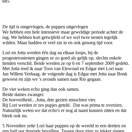
685
Facebook
Twitter
Pinterest
WhatsApp
De tijd is omgevlogen, de puppen uitgevlogen
We hebben een hele intensieve maar geweldige periode achter de
rug. We hebben kort getwijfeld of we wel twee nesten tegelijk
wilden. Maar hadden er veel zin in en ook genoeg tijd voor.
Lori en Jotta werden één dag na elkaar loops, bij de
progesterontesten gingen ze zo goed als gelijk op, slechts enkele
tienden verschil. Beide werden ze op 6 en 7 september 2009 gedekt.
Met Jotta reed ik naar Toos van Elewoud en Edgar met Lori naar
Jan Willem Verhaag, de volgende dag is Edgar met Jotta naar Bonk
geweest en zijn we 's avonds samen naar Rio gegaan.
De vier weken echo ging dan ook samen.
Beide dames zwanger.
De hoeveelheid…Jotta, drie gezien misschien vier.
Bij Lori werden er zes pupjes geteld. Dat was prima te overzien.
Natuurlijk weten we dat echo's er nog al naast kunnen zitten en dat
bleek ook nu.
5 November zette Lori haar puppen op de wereld in een dertien en
een half uur durende bevalling. Tussen door ging ze lekker slapen.