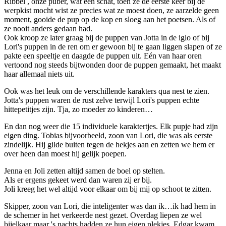
Ribbel , onze puber, wat een schat, toen ze de eerste keer bij de
werpkist mocht wist ze precies wat ze moest doen, ze aarzelde geen
moment, gooide de pup op de kop en sloeg aan het poetsen. Als of
ze nooit anders gedaan had.
Ook kroop ze later graag bij de puppen van Jotta in de iglo of bij
Lori's puppen in de ren om er gewoon bij te gaan liggen slapen of ze
pakte een speeltje en daagde de puppen uit. Eén van haar oren
vertoond nog steeds bijtwonden door de puppen gemaakt, het maakt
haar allemaal niets uit.
Ook was het leuk om de verschillende karakters qua nest te zien.
Jotta's puppen waren de rust zelve terwijl Lori's puppen echte
hittepetitjes zijn. Tja, zo moeder zo kinderen…
En dan nog weer die 15 individuele karaktertjes. Elk pupje had zijn
eigen ding. Tobias bijvoorbeeld, zoon van Lori, die was als eerste
zindelijk. Hij gilde buiten tegen de hekjes aan en zetten we hem er
over heen dan moest hij gelijk poepen.
Jenna en Joli zetten altijd samen de boel op stelten.
Als er ergens gekeet werd dan waren zij er bij.
Joli kreeg het wel altijd voor elkaar om bij mij op schoot te zitten.
Skipper, zoon van Lori, die inteligenter was dan ik…ik had hem in
de schemer in het verkeerde nest gezet. Overdag liepen ze wel
bijelkaar maar 's nachts hadden ze hun eigen plekjes. Edgar kwam