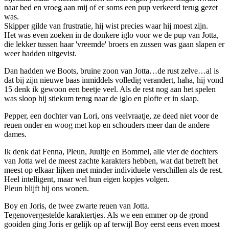
naar bed en vroeg aan mij of er soms een pup verkeerd terug gezet
was.
Skipper gilde van frustratie, hij wist precies waar hij moest zijn.
Het was even zoeken in de donkere iglo voor we de pup van Jotta,
die lekker tussen haar 'vreemde' broers en zussen was gaan slapen er
weer hadden uitgevist.
Dan hadden we Boots, bruine zoon van Jotta…de rust zelve…al is
dat bij zijn nieuwe baas inmiddels volledig verandert, haha, hij vond
15 denk ik gewoon een beetje veel. Als de rest nog aan het spelen
was sloop hij stiekum terug naar de iglo en plofte er in slaap.
Pepper, een dochter van Lori, ons veelvraatje, ze deed niet voor de
reuen onder en woog met kop en schouders meer dan de andere
dames.
Ik denk dat Fenna, Pleun, Juultje en Bommel, alle vier de dochters
van Jotta wel de meest zachte karakters hebben, wat dat betreft het
meest op elkaar lijken met minder individuele verschillen als de rest.
Heel intelligent, maar wel hun eigen kopjes volgen.
Pleun blijft bij ons wonen.
Boy en Joris, de twee zwarte reuen van Jotta.
Tegenovergestelde karaktertjes. Als we een emmer op de grond
gooiden ging Joris er gelijk op af terwijl Boy eerst eens even moest