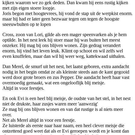
kijken waarom we zo gek deden. Dan kwam hij eens rustig kijken
met zijn eigen stoere loopje.
Joris begon met hoogtevrees, hij vond de stap uit de werpkist enorm.
maar hij had er later geen bezwaar tegen om tegen de hoogste
sneeuwbulten op te lopen
Cross, zoon van Lori, gilde als een mager speenvarken als je hem
optilde. In het nest leek hij stoer maar hij was buiten het meest
onzeker. Hij mag bij ons blijven wonen. Zijn gedrag verandert
enorm, hij vind het leven leuk. Klimt op schoot en wil zelfs wel
even knuffelen, maar dan wil hij weer weg, kattekwaad uithalen.
Dan Merel, de smurf uit het nest, het laatst geboren, extra aandacht
nodig in het begin omdat ze als kleinste steeds aan de kant gegooid
werd door grote broers en zus Pepper. Die aandacht heeft haar vast
overmoedig gemaakt, wat een ongelooflijk blij meisje.
Altijd in voor feestjes.
En ook Evi is een heel blij meisje, de oudste van het stel, in het nest
niet de drukste, haar zusjes waren meer 'aanwezig'
Ze mag bij ons blijven wonen en van dat rustige is al niets meer
over.
Net als Merel altijd in voor een feestje.
Ze luisterde als eerste naar haar naam, een heel clever meisje die
ontzettend goed weet dat als er Evi geroepen wordt en je komt dan